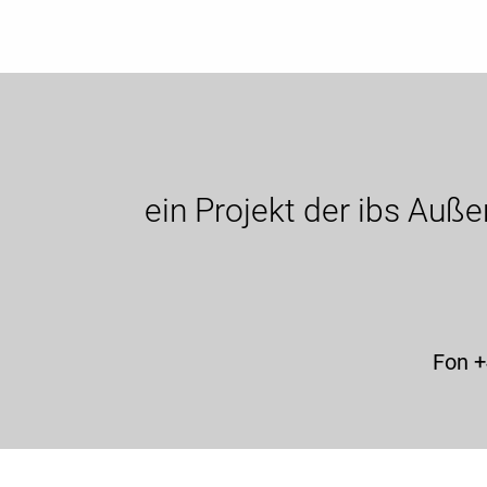
ein Projekt der ibs Auß
Fon +