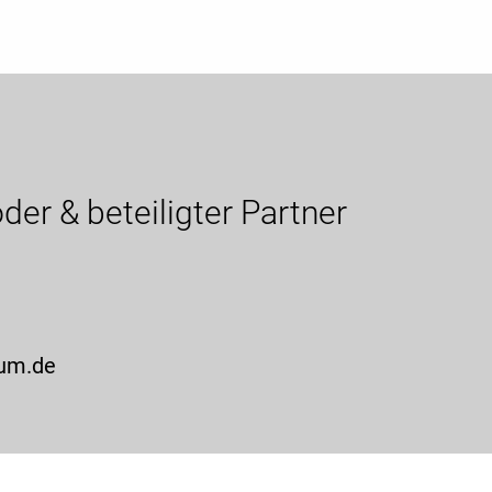
er & beteiligter Partner
rum.de