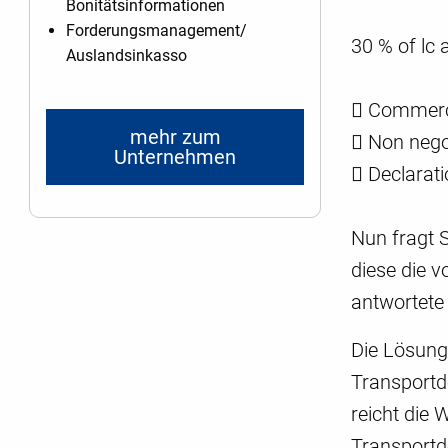
Bonitätsinformationen
Forderungsmanagement/
30 % of lc 
Auslandsinkasso
 Commercia
mehr zum
 Non nego
Unternehmen
 Declarat
Nun fragt 
diese die 
antwortete 
Die Lösung 
Transportd
reicht die 
Transportd