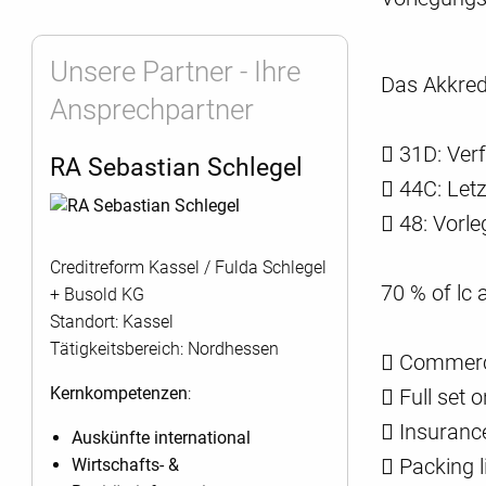
Unsere Partner - Ihre
Das Akkredi
Ansprechpartner
 31D: Verf
RA Sebastian Schlegel
 44C: Let
 48: Vorle
Creditreform Kassel / Fulda Schlegel
70 % of lc 
+ Busold KG
Standort: Kassel
Tätigkeitsbereich: Nordhessen
 Commercia
Kernkompetenzen
:
 Full set 
 Insuranc
Auskünfte international
 Packing li
Wirtschafts- &