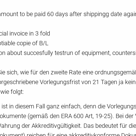
amount to be paid 60 days after shippingg date agai
l invoice in 3 fold
tiable copie of B/L
ion about succesfully testrun of equipment, counter
Sie sich, wie für den zweite Rate eine ordnungsgemä
vorgeschriebene Vorlegungsfrist von 21 Tagen ja kei
wie folgt:
ist in diesem Fall ganz einfach, denn die Vorlegungsf
okumente (gemäß den ERA 600 Art, 19-25). Bei der 
Wahrung der Akkreditivgültigkeit. Das bedeutet für d
okument) reichen für eine akkreditivkonforme Doku