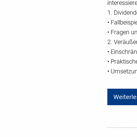
interessier
1. Dividen
• Fallbeis
• Fragen u
2. Veräuße
• Einschrä
• Praktisc
• Umsetzu
Weiterle