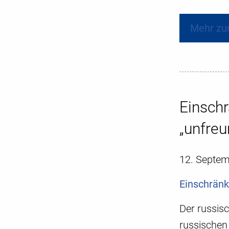
Mehr zu
Einschr
„unfreu
12. Septe
Einschränk
Der russis
russischen