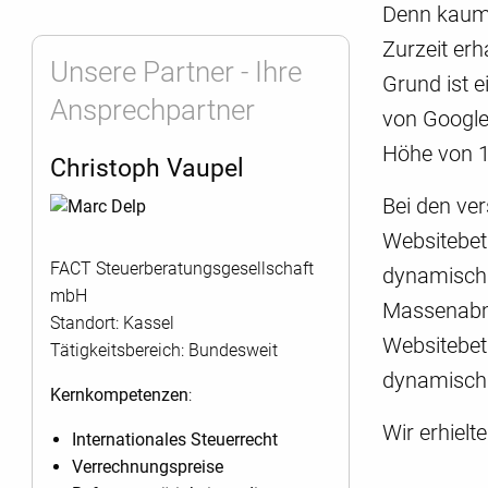
Denn kaum 
Zurzeit er
Unsere Partner - Ihre
Grund ist 
Ansprechpartner
von Google
Höhe von 1
Christoph Vaupel
Bei den ve
Websitebet
FACT Steuerberatungsgesellschaft
dynamisch 
mbH
Massenabm
Standort: Kassel
Websitebet
Tätigkeitsbereich: Bundesweit
dynamisch 
Kernkompetenzen
:
Wir erhielt
Internationales Steuerrecht
Verrechnungspreise