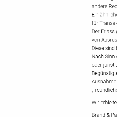
andere Rech
Ein ähnlic
für Transa
Der Erlass 
von Ausrüs
Diese sind 
Nach Sinn 
oder juris
Begünstigt
Ausnahme g
„freundlich
Wir erhielt
Brand & Pa