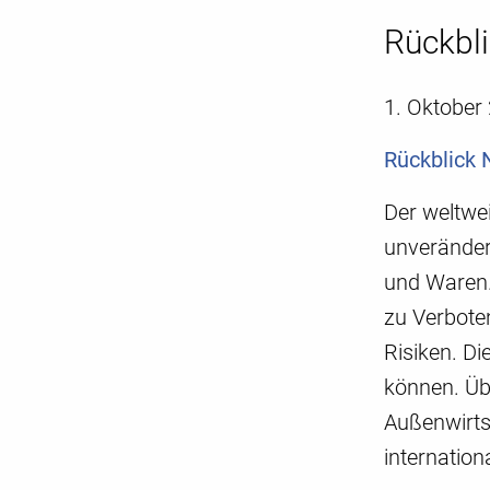
Rückbl
1. Oktober
Rückblick
Der weltwei
unverändert
und Waren.
zu Verboten
Risiken. Di
können. Üb
Außenwirtsc
internation