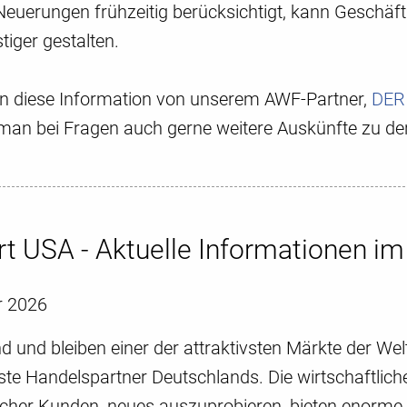
euerungen frühzeitig berücksichtigt, kann Geschäfts
iger gestalten.
ten diese Information von unserem AWF-Partner,
DER
t man bei Fragen auch gerne weitere Auskünfte zu de
t USA - Aktuelle Informationen i
r 2026
d und bleiben einer der attraktivsten Märkte der We
ste Handelspartner Deutschlands. Die wirtschaftlic
cher Kunden, neues auszuprobieren, bieten enorme g