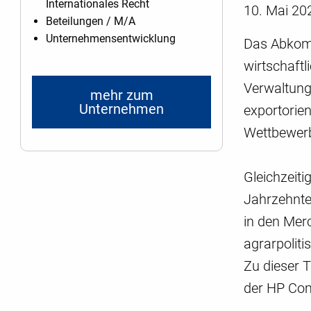
Internationales Recht
10. Mai 20
Beteilungen / M/A
Unternehmensentwicklung
Das Abkomm
wirtschaft
Verwaltungs
mehr zum
Unternehmen
exportorie
Wettbewerb
Gleichzeit
Jahrzehnte
in den Merc
agrarpoliti
Zu dieser 
der HP Com