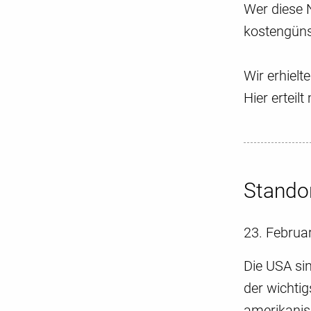
Wer diese N
kostengünst
Wir erhiel
Hier erteil
Standor
23. Februa
Die USA sin
der wichtig
amerikanis