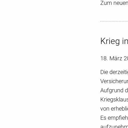
Zum neuen 
Krieg 
18. März 2
Die derzei
Versicheru
Aufgrund d
Kriegsklau
von erhebl
Es empfiehl
aufzunehm